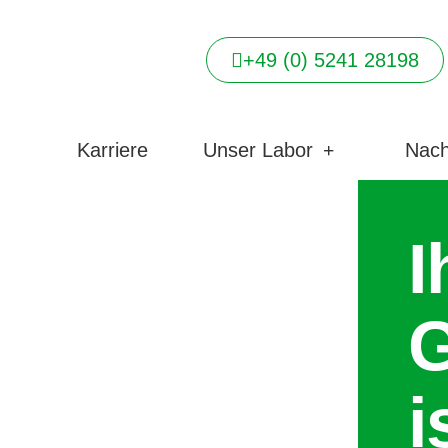
+49 (0) 5241 28198
ten
Karriere
Unser Labor
Nach
I
G
i