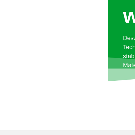
w
Des
Tech
stab
Mate